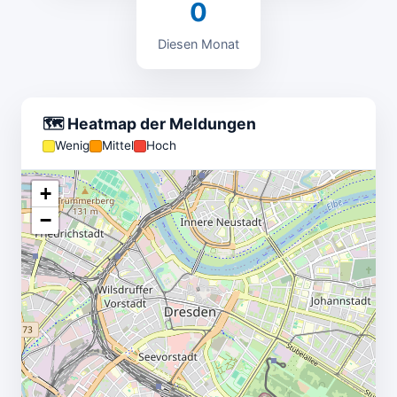
0
Diesen Monat
🗺️ Heatmap der Meldungen
Wenig
Mittel
Hoch
+
−